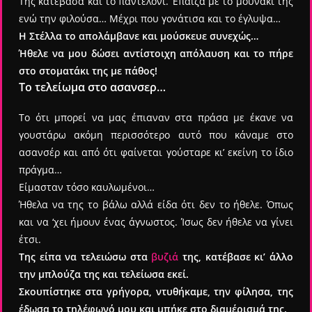
Της κατέβασα και το παντελόνι. Έπαιζα με το μουνάκι της
ενώ την φιλούσα… Μέχρι που γονάτισα και το έγλυψα…
Η Στέλλα το απολάμβανε και μούσκευε συνεχώς…
Ήθελε να μου δώσει αντίστοιχη απόλαυση και το πήρε
στο στοματάκι της με πάθος!
Το τελείωμα στο ασανσερ…
Το ότι μπορεί να μας έπιαναν στα πράσα με έκανε να
γουστάρω ακόμη περισσότερο αυτό που κάναμε στο
ασανσέρ και από ότι φαίνεται γούσταρε κι’ εκείνη το ίδιο
πράγμα…
Είμασταν τόσο καυλωμένοι…
Ήθελα να της το βάλω αλλά είδα ότι δεν το ήθελε. Όπως
και να ‘χει ήμουν ένας άγνωστος. Ίσως δεν ήθελε να γίνει
έτσι.
Της είπα να τελειώσω στα
βυζιά
της, κατέβασε κι’ άλλο
την μπλούζα της και τελείωσα εκεί.
Σκουπίστηκε στα γρήγορα, ντυθήκαμε, την φίλησα, της
έδωσα το τηλέφωνό μου και μπήκε στο διαμέρισμά της.