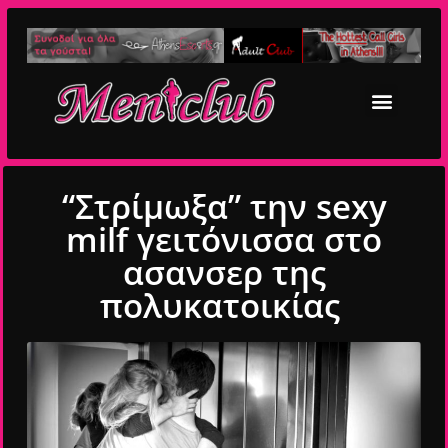
“Στρίμωξα” την sexy
milf γειτόνισσα στο
ασανσερ της
πολυκατοικίας