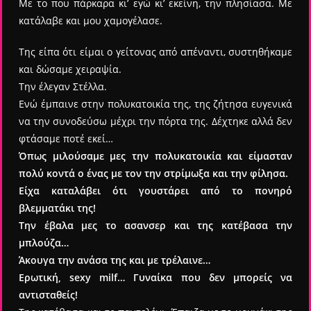
Με το που πάρκαρα κι’ εγώ κι’ εκείνη, την πλησίασα. Με
κατάλαβε και μου χαμογέλασε.
Της είπα ότι είμαι ο γείτονας από απέναντι, συστηθήκαμε
και δώσαμε χειραψία.
Την έλεγαν Στέλλα.
Ενώ έμπαινε στην πολυκατοικία της, της ζήτησα ευγενικά
να την συνοδεύσω μέχρι την πόρτα της. Δέχτηκε αλλά δεν
φτάσαμε ποτέ εκεί…
Όπως μιλούσαμε μες την πολυκατοικία και είμασταν
πολύ κοντά ο ένας με τον την στρίμωξα και την φίλησα.
Είχα καταλάβει ότι γουστάρει από το πονηρό
βλεμματάκι της!
Την έβαλα μες το ασανσερ και της κατέβασα την
μπλούζα…
Άκουγα την ανάσα της και με τρέλαινε…
Ερωτική, sexy milf… Γυναίκα που δεν μπορείς να
αντισταθείς!