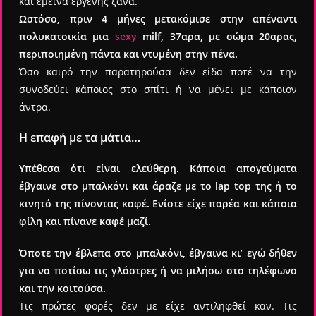
και έμεινα εργένης ξανά.
Ωστόσο, πριν 4 μήνες μετακόμισε στην απέναντι
πολυκατοικία μια
sexy
milf, 37αρα, με σώμα 20αρας,
περιποιημένη πάντα και ντυμένη στην πένα.
Όσο καιρό την παρατηρούσα δεν είδα ποτέ να την
συνοδεύει κάποιος στο σπίτι ή να μένει με κάποιον
άντρα.
Η επαφή με τα μάτια…
Υπέθεσα ότι είναι ελεύθερη. Κάποια απογεύματα
έβγαινε στο μπαλκόνι και άραζε με το lap top της ή το
κινητό της πίνοντας καφέ. Ενίοτε είχε παρέα και κάποια
φίλη και πίνανε καφέ μαζί.
Όποτε την έβλεπα στο μπαλκόνι, έβγαινα κι’ εγώ δήθεν
για να ποτίσω τις γλάστρες ή να μιλήσω στο τηλέφωνο
και την κοιτούσα.
Τις πρώτες φορές δεν με είχε αντιληφθεί καν. Τις