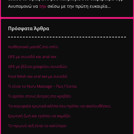
Ανυπομονώ να
την
σκίσω με την πρώτη ευκαιρία…
Πρόσφατα Άρθρα
Αισθησιακό μασάζ στο σπίτι
GFE με συνοδό και anal sex
GFE με βίζιτα γραφείου συνοδών
Foot fetish και oral sex με συνοδό
Τι είναι το Nuru Massage – Πως Γίνεται
Τι αρέσει στους άντρες στο κρεβάτι
Τα κορυφαία ερωτικά κόλπα που πρέπει να ακολουθήσεις
Ερωτική ζωή και τρόποι να ακμάζει
Το πρωινό σεξ είναι το καλύτερο