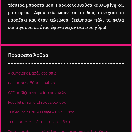
τέσσερα μπροστά μου! Παρακολουθούσα καυλωμένη και
μου άρεσε! Αφού τελείωσαν και οι δυο, συνέχισα το
μασαζάκι και όταν τελείωσα, ξεκίνησαν πάλι τα φιλιά
και σίγουρα αφότου έφυγα είχαν δεύτερο γύρο!!!
Πρόσφατα Άρθρα
Αισθησιακό μασάζ στο σπίτι
GFE με συνοδό και anal sex
GFE με βίζιτα γραφείου συνοδών
Foot fetish και oral sex με συνοδό
Τι είναι το Nuru Massage – Πως Γίνεται
Τι αρέσει στους άντρες στο κρεβάτι
Τα κορυφαία ερωτικά κόλπα που πρέπει να ακολουθήσεις