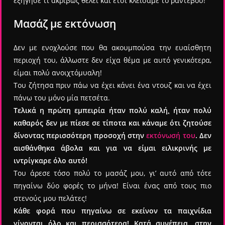
εξήγησε τι ακριβώς θέλει και έτσι κλείσαμε το ραντεβού!
Μασάζ με εκτόνωση
Δεν με ενοχλούσε που θα ακουμπούσα την ευαίσθητη
περιοχή του, άλλωστε δεν είχα θέμα με αυτό γενικότερα,
είμαι πολύ ανοιχτόμυαλη!
Του ζήτησα πριν πάω να έχει κάνει ένα ντουζ και να έχει
πάνω του μόνο μία πετσέτα.
Τελικά η πρώτη εμπειρία ήταν πολύ καλή
,
ήταν πολύ
καθαρός δεν με πίεσε σε τίποτα και κάναμε ότι ζητούσε
δίνοντας περισσότερη προσοχή στην
εκτόνωσή του
. Δεν
αισθάνθηκα άβολα και για να είμαι ειλικρινής με
ιντρίγκαρε όλο αυτό!
Του άρεσε τόσο πολύ το μασάζ μου, γι’ αυτό από τότε
πηγαίνω δύο φορές το μήνα! Είναι ένας από τους πιο
στενούς μου πελάτες!
Κάθε φορά που πηγαίνω σε εκείνον τα παιχνίδια
γίνονται όλο και περισσότερα! Κατά συνέπεια, στην