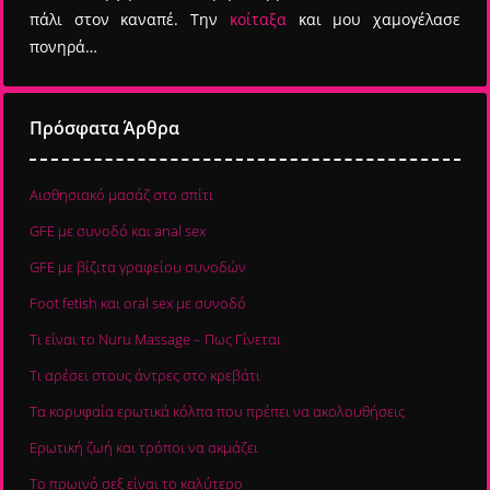
πάλι στον καναπέ. Την
κοίταξα
και μου χαμογέλασε
πονηρά…
Πρόσφατα Άρθρα
Αισθησιακό μασάζ στο σπίτι
GFE με συνοδό και anal sex
GFE με βίζιτα γραφείου συνοδών
Foot fetish και oral sex με συνοδό
Τι είναι το Nuru Massage – Πως Γίνεται
Τι αρέσει στους άντρες στο κρεβάτι
Τα κορυφαία ερωτικά κόλπα που πρέπει να ακολουθήσεις
Ερωτική ζωή και τρόποι να ακμάζει
Το πρωινό σεξ είναι το καλύτερο