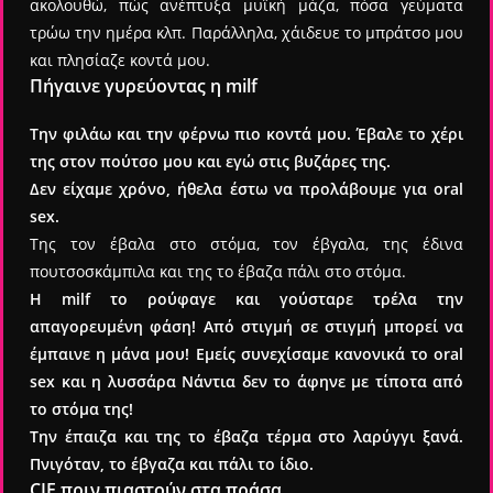
ακολουθώ, πώς ανέπτυξα μυϊκή μάζα, πόσα γεύματα
τρώω την ημέρα κλπ. Παράλληλα, χάιδευε το μπράτσο μου
και πλησίαζε κοντά μου.
Πήγαινε γυρεύοντας η milf
Την φιλάω και την φέρνω πιο κοντά μου. Έβαλε το χέρι
της στον πούτσο μου και εγώ στις βυζάρες της.
Δεν είχαμε χρόνο, ήθελα έστω να προλάβουμε για oral
sex.
Της τον έβαλα στο στόμα, τον έβγαλα, της έδινα
πουτσοσκάμπιλα και της το έβαζα πάλι στο στόμα.
Η milf το ρούφαγε και γούσταρε τρέλα την
απαγορευμένη φάση! Από στιγμή σε στιγμή μπορεί να
έμπαινε η μάνα μου! Εμείς συνεχίσαμε κανονικά το oral
sex και η λυσσάρα Νάντια δεν το άφηνε με τίποτα από
το στόμα της!
Την έπαιζα και της το έβαζα τέρμα στο λαρύγγι ξανά.
Πνιγόταν, το έβγαζα και πάλι το ίδιο.
CIF πριν πιαστούν στα πράσα…